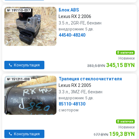
Блок ABS
№ 191110-037
Lexus RX 2 2006
3.5 л., 2GR-FE, бензин
внедорожник 5 дв.
44540-48240
В наличии
Новинки
345,15 BYN
Консультация
383,5 BYN
Трапеция стеклоочистителя
№ 151211-038
Lexus RX 2 2005
3.3 л., 3MZ-FE, бензин
внедорожник 5 дв.
85110-48130
с мотором
В наличии
Новинки
159,3 BYN
Консультация
177 BYN