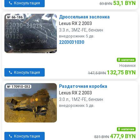
53,1 BYN
Консультация
59 BYN
Дроссельная заслонка
№ 66-186
Lexus RX 2 2003
3.3 л., 3MZ-FE, бензин
внедорожник 5 дв.
2203031030
В наличии
Новинки
132,75 BYN
Консультация
147,5 BYN
Раздаточная коробка
№ 170910-032
Lexus RX 2 2003
3.0 л., 1MZ-FE, бензин
внедорожник 5 дв.
В наличии
477,9 BYN
Консультация
531 BYN