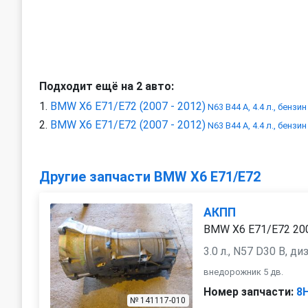
Подходит ещё на 2 авто:
BMW X6 E71/E72 (2007 - 2012)
N63 B44 A, 4.4 л., бензин
BMW X6 E71/E72 (2007 - 2012)
N63 B44 A, 4.4 л., бензин
Другие запчасти BMW X6 E71/E72
АКПП
BMW X6 E71/E72 20
3.0 л., N57 D30 B, ди
внедорожник 5 дв.
Номер запчасти:
8
№ 141117-010