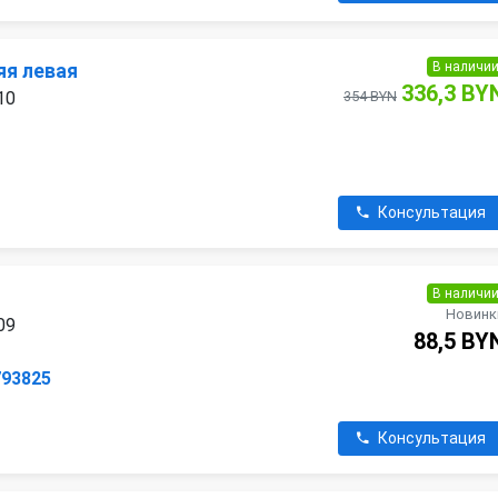
В наличи
яя левая
336,3 BY
10
354 BYN
Консультация
В наличи
Новинк
09
88,5 BY
793825
Консультация