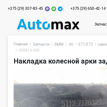
+375 (29) 307-83-45
+375 (29) 650-42-14
Запчас
Главная
Запчасти
BMW
X6
E71/E72
накл
050819-008
Накладка колесной арки за