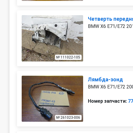
Четверть передн
BMW X6 E71/E72 20
№ 111022-105
Лямбда-зонд
BMW X6 E71/E72 20
Номер запчасти:
7
№ 261023-006