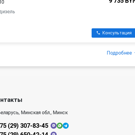
9 735 BY
10
 дизель
Консультация
Подробнее
онтакты
еларусь, Минская обл., Минск
75 (29) 307-83-45
75 (29) 650-42-14