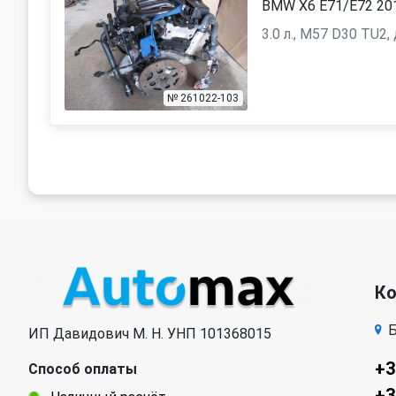
BMW X6 E71/E72 20
3.0 л., M57 D30 TU2,
№ 261022-103
К
Б
ИП Давидович М. Н. УНП 101368015
+3
Способ оплаты
+3