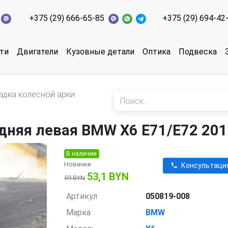
+375 (29) 666-65-85
+375 (29) 694-42
ти
Двигатели
Кузовные детали
Оптика
Подвеска
адка колесной арки
дняя левая BMW X6 E71/E72 20
В наличии
Новинки
Консультаци
53,1 BYN
59 BYN
Артикул
050819-008
Марка
BMW