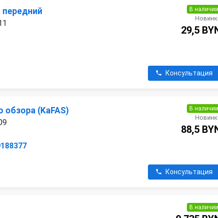
В наличи
 передний
Новинк
11
29,5 BY
Консультация
В наличи
 обзора (KaFAS)
Новинк
09
88,5 BY
9188377
Консультация
В наличи