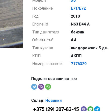
Модель
X6
Поколение
E71/E72
Год
2010
Engine Id
N63 B44 A
Тип двигателя
бензин
Объем, см³
4.4
Тип кузова
внедорожник 5 дв.
КПП
АКПП
Номер запчасти
7176329
Поделиться запчастью
Склад:
Новинки
+375 (29) 307-83-45