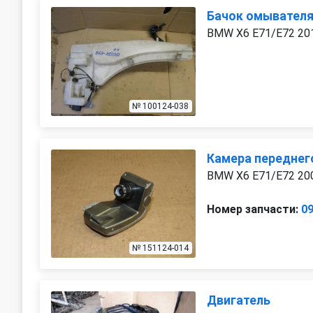
Бачок омывателя
BMW X6 E71/E72 20
№ 100124-038
Камера переднего
BMW X6 E71/E72 20
Номер запчасти:
0
№ 151124-014
Двигатель