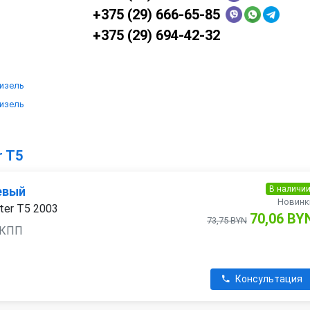
+375 (29) 666-65-85
+375 (29) 694-42-32
дизель
дизель
r T5
В наличи
евый
Новинк
ter T5 2003
70,06 BY
73,75 BYN
 АКПП
Консультация