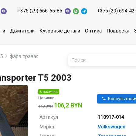
+375 (29) 666-65-85
+375 (29) 694-42
ти
Двигатели
Кузовные детали
Оптика
Подвеска
T5
фара правая
nsporter T5 2003
В наличии
Новинки
Консультаци
106,2 BYN
118 BYN
Артикул
110917-014
Марка
Volkswagen