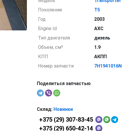
Модель
Transporter
Поколение
T5
Год
2003
Engine Id
AXC
Тип двигателя
дизель
Объем, см³
1.9
КПП
АКПП
Номер запчасти
7H1941016N
Поделиться запчастью
Склад:
Новинки
+375 (29) 307-83-45
+375 (29) 650-42-14