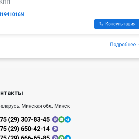
 АКПП
H1941016N
Консультация
Подробнее
онтакты
еларусь, Минская обл., Минск
75 (29) 307-83-45
75 (29) 650-42-14
75 (29) 666-65-85