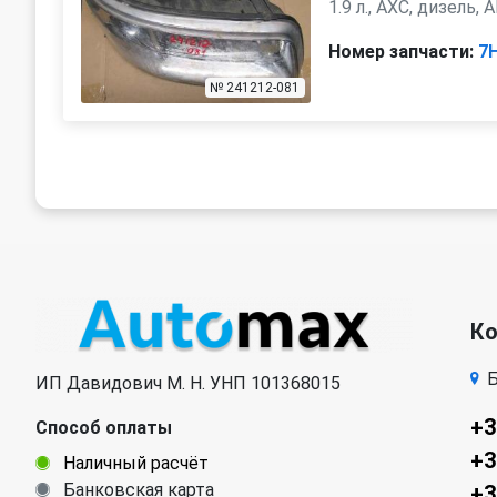
1.9 л., AXC, дизель,
Номер запчасти:
7
№ 241212-081
К
Б
ИП Давидович М. Н. УНП 101368015
+3
Способ оплаты
+3
Наличный расчёт
Банковская карта
+3