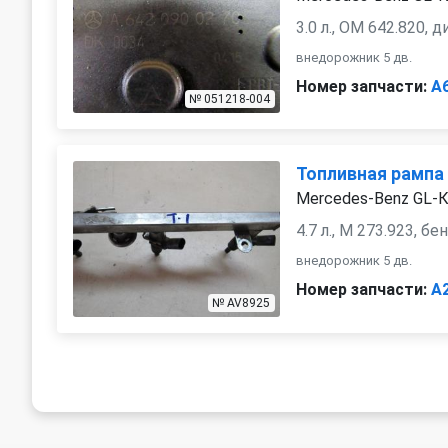
3.0 л., OM 642.820, 
внедорожник 5 дв.
Номер запчасти:
A
№ 051218-004
Топливная рампа
Mercedes-Benz GL-К
4.7 л., M 273.923, бе
внедорожник 5 дв.
Номер запчасти:
A
№ AV8925