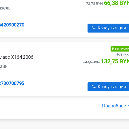
66,38 BY
73,75 BYN
дизель
6420900270
Консультация
В наличи
Новинк
ласс X164 2006
132,75 BY
147,5 BYN
нзин
2730700795
Консультация
Подробнее