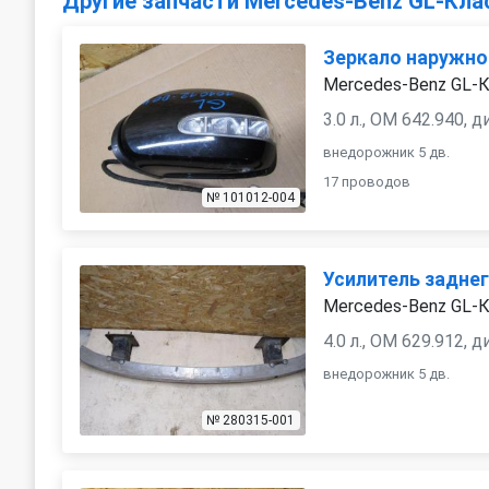
Другие запчасти Mercedes-Benz GL-Кла
Зеркало наружно
Mercedes-Benz GL-К
3.0 л., OM 642.940, 
внедорожник 5 дв.
17 проводов
№ 101012-004
Усилитель задне
Mercedes-Benz GL-К
4.0 л., OM 629.912, 
внедорожник 5 дв.
№ 280315-001