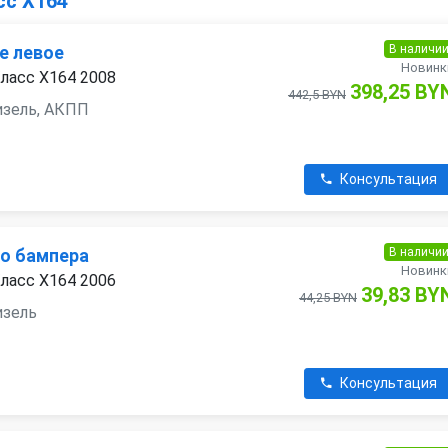
сс X164
В наличи
е левое
Новинк
ласс X164 2008
398,25 BY
442,5 BYN
дизель, АКПП
Консультация
В наличи
го бампера
Новинк
ласс X164 2006
39,83 BY
44,25 BYN
дизель
Консультация