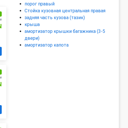
порог правый
Стойка кузовная центральная правая
и
задняя часть кузова (тазик)
и
крыша
N
амортизатор крышки багажника (3-5
двери)
амортизатор капота
и
и
N