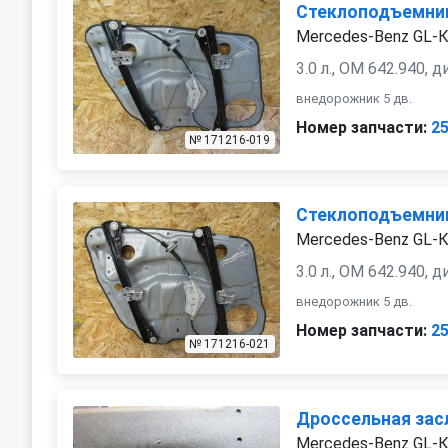
Стеклоподъемник
Mercedes-Benz GL-К
3.0 л., OM 642.940, 
внедорожник 5 дв.
Номер запчасти:
2
№ 171216-019
Стеклоподъемник
Mercedes-Benz GL-К
3.0 л., OM 642.940, 
внедорожник 5 дв.
Номер запчасти:
2
№ 171216-021
Дроссельная зас
Mercedes-Benz GL-К