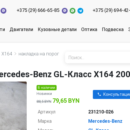
+375 (29) 666-65-85
+375 (29) 694-42
ти
Двигатели
Кузовные детали
Оптика
Подвеска
X164
накладка на порог
ercedes-Benz GL-Класс X164 20
В наличии
Новинки
Консультаци
79,65 BYN
88,5 BYN
Артикул
231210-026
Марка
Mercedes-Benz