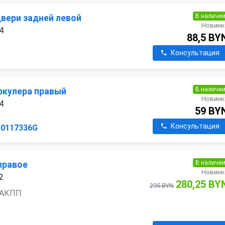
В наличи
двери задней левой
Новинк
4
88,5 BY
Консультация
В наличи
ркулера правый
Новинк
4
59 BY
Консультация
L0117336G
В наличи
правое
Новинк
2
280,25 BY
295 BYN
, АКПП