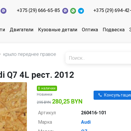
+375 (29) 666-65-85
+375 (29) 694-42
ти
Двигатели
Кузовные детали
Оптика
Подвеска
крыло переднее правое
 Q7 4L рест. 2012
В наличии
Новинки
Консультаци
280,25 BYN
295 BYN
Артикул
260416-101
Марка
Audi