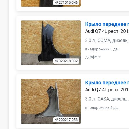
№ 271015-046
Крыло переднее 
Audi Q7 4L рест. 201
3.0 л., CCMA, дизел
внедорожник 5 дв.
диффект
№ 020218-002
Крыло переднее 
Audi Q7 4L рест. 201
3.0 л., CASA, дизель
внедорожник 5 дв.
№ 200217-053