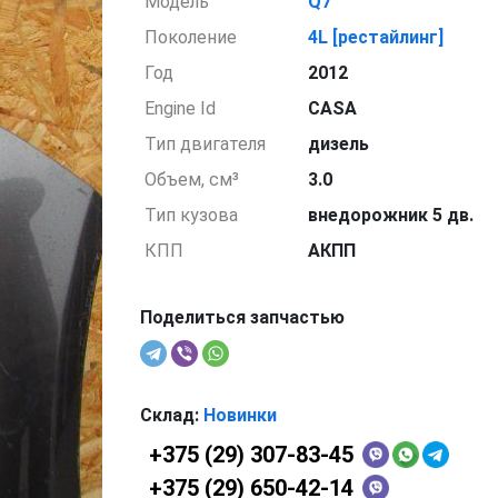
Модель
Q7
Поколение
4L [рестайлинг]
Год
2012
Engine Id
CASA
Тип двигателя
дизель
Объем, см³
3.0
Тип кузова
внедорожник 5 дв.
КПП
АКПП
Поделиться запчастью
Склад:
Новинки
+375 (29) 307-83-45
+375 (29) 650-42-14