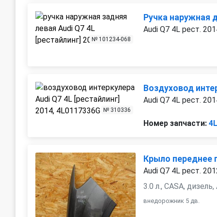
Ручка наружная 
Audi Q7 4L рест. 201
№ 101234-068
Воздуховод инте
Audi Q7 4L рест. 201
№ 310336
Номер запчасти:
4
Крыло переднее 
Audi Q7 4L рест. 201
3.0 л., CASA, дизель
внедорожник 5 дв.