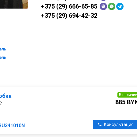
+375 (29) 666-65-85
+375 (29) 694-42-32
зель
зель
В наличи
обка
885 BY
2
Консультация
BU341010N