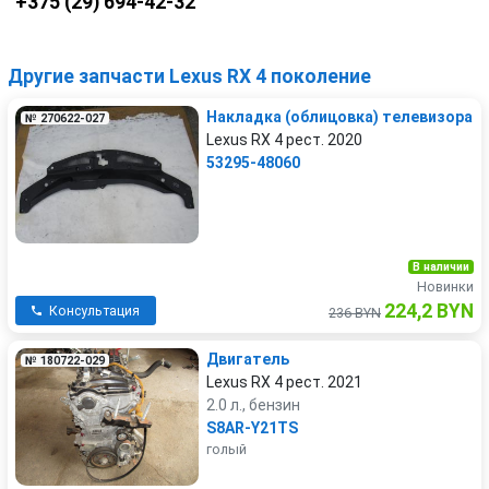
+375 (29) 694-42-32
Другие запчасти Lexus RX 4 поколение
Накладка (облицовка) телевизора
№ 270622-027
Lexus RX 4 рест. 2020
53295-48060
В наличии
Новинки
224,2 BYN
Консультация
236 BYN
Двигатель
№ 180722-029
Lexus RX 4 рест. 2021
2.0 л., бензин
S8AR-Y21TS
голый