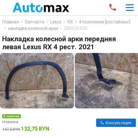
Главная
Запчасти
Lexus
RX
4 поколение [рестайлинг]
накладка колесной арки
280623-033
Накладка колесной арки передняя
левая Lexus RX 4 рест. 2021
В наличии
Новинки
Консультация
132,75 BYN
147,5 BYN