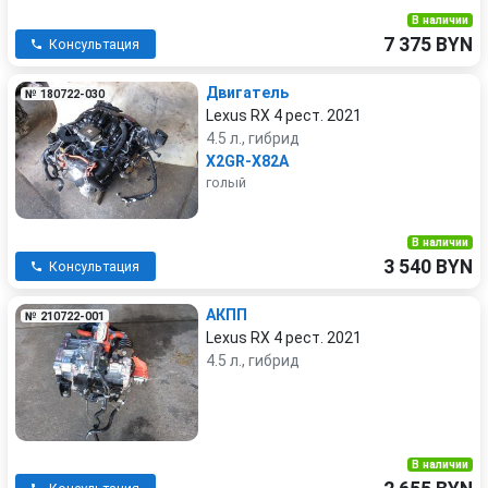
В наличии
7 375 BYN
Консультация
Двигатель
№ 180722-030
Lexus RX 4 рест. 2021
4.5 л., гибрид
X2GR-X82A
голый
В наличии
3 540 BYN
Консультация
АКПП
№ 210722-001
Lexus RX 4 рест. 2021
4.5 л., гибрид
В наличии