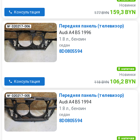
Новинки
159,3 BYN
Консультация
177 BYN
Передняя панель (телевизор)
№ 020217-006
Audi A4 B5 1996
1.8 л., бензин
седан
8D0805594
В наличии
Новинки
106,2 BYN
Консультация
118 BYN
Передняя панель (телевизор)
№ 020217-005
Audi A4 B5 1994
1.8 л., бензин
седан
8D0805594
В наличии