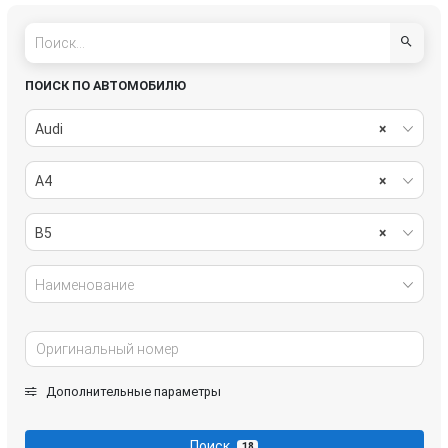
салон
система охлаждения
системы комфорта
стекла
ПОИСК ПО АВТОМОБИЛЮ
стеклоочистители
топливная система
Audi
×
тормозная система
трансмиссия
A4
×
электрика
B5
×
Наименование
Дополнительные параметры
Поиск
18