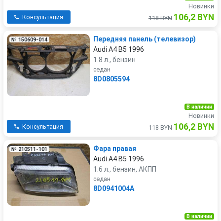
Новинки
106,2 BYN
Консультация
118 BYN
Передняя панель (телевизор)
№ 150609-014
Audi A4 B5 1996
1.8 л., бензин
седан
8D0805594
В наличии
Новинки
106,2 BYN
Консультация
118 BYN
Фара правая
№ 210511-101
Audi A4 B5 1996
1.6 л., бензин, АКПП
седан
8D0941004A
В наличии