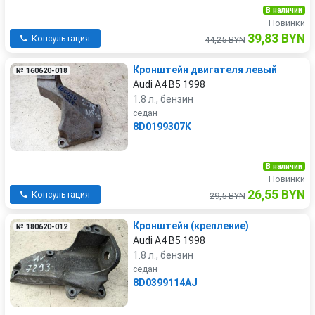
В наличии
Новинки
39,83 BYN
Консультация
44,25 BYN
Кронштейн двигателя левый
№ 160620-018
Audi A4 B5 1998
1.8 л., бензин
седан
8D0199307K
В наличии
Новинки
26,55 BYN
Консультация
29,5 BYN
Кронштейн (крепление)
№ 180620-012
Audi A4 B5 1998
1.8 л., бензин
седан
8D0399114AJ