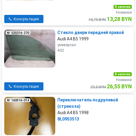
В наличии
Новинки
13,28 BYN
Консультация
14,75 BYN
Стекло двери передней правой
№ 020216-270
Audi A4 B5 1999
универсал
AS2
В наличии
Новинки
26,55 BYN
Консультация
29,5 BYN
Переключатель подрулевой
№ 160516-014
(стрекоза)
Audi A4 B5 1998
8L0953513