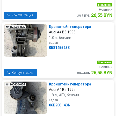
В наличии
Новинки
26,55 BYN
Консультация
29,5 BYN
Кронштейн генератора
№ 160620-075
Audi A4 B5 1995
1.8 л., бензин
седан
058145523E
В наличии
Новинки
26,55 BYN
Консультация
29,5 BYN
Кронштейн генератора
№ 160620-076
Audi A4 B5 1995
1.8 л., AFY, бензин
седан
06B903143N