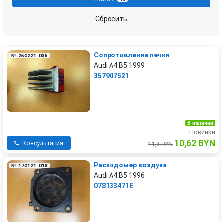
Сбросить
Сопротивление печки
№ 250221-035
Audi A4 B5 1999
357907521
В наличии
Новинки
10,62 BYN
Консультация
11,8 BYN
Расходомер воздуха
№ 170121-018
Audi A4 B5 1996
078133471E