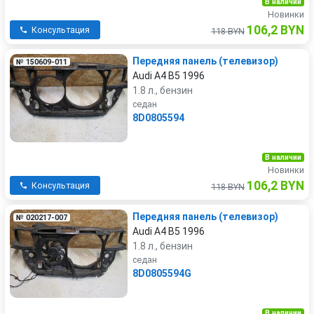
В наличии
Новинки
106,2 BYN
Консультация
118 BYN
Передняя панель (телевизор)
№ 150609-011
Audi A4 B5 1996
1.8 л., бензин
седан
8D0805594
В наличии
Новинки
106,2 BYN
Консультация
118 BYN
Передняя панель (телевизор)
№ 020217-007
Audi A4 B5 1996
1.8 л., бензин
седан
8D0805594G
В наличии