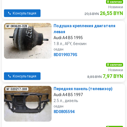
В наличии
Новинки
26,55 BYN
Консультация
29,5 BYN
Подушка крепления двигателя
№ 080620-028
левая
Audi A4 B5 1995
1.8 л., AFY, бензин
седан
8D0199379S
В наличии
Новинки
7,97 BYN
Консультация
8,85 BYN
Передняя панель (телевизор)
№ 020217-003
Audi A4 B5 1997
2.5 л., дизель
седан
8D0805594