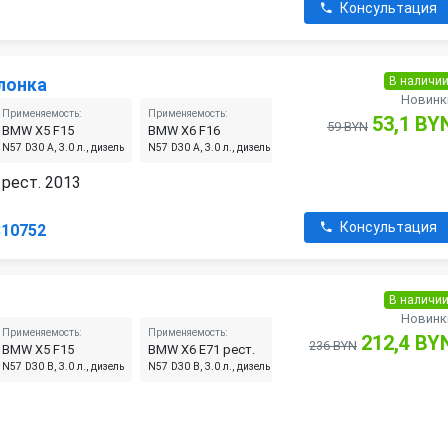
Консультация
В наличи
лонка
Новинк
Применяемость:
Применяемость:
Применяемость:
П
53,1 BY
59 BYN
BMW X5 F15
BMW X6 F16
BMW X4 F26
B
N57 D30 A, 3.0 л., дизель
N57 D30 A, 3.0 л., дизель
N57 D30 A, 3.0 л., дизель
N
рест. 2013
Консультация
810752
В наличи
Новинк
Применяемость:
Применяемость:
Применяемость:
П
212,4 BY
236 BYN
BMW X5 F15
BMW X6 E71 рест.
BMW X5 M E70
B
N57 D30 B, 3.0 л., дизель
N57 D30 B, 3.0 л., дизель
N57 D30 B, 3.0 л., дизель
N