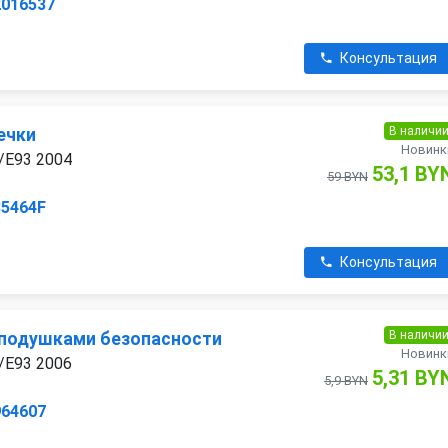
2016537
Консультация
В наличи
ечки
Новинк
/E93 2004
53,1 BY
59 BYN
85464F
Консультация
В наличи
 подушками безопасности
Новинк
/E93 2006
5,31 BY
5,9 BYN
964607