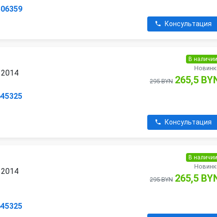
506359
Консультация
В наличи
Новинк
 2014
265,5 BY
295 BYN
645325
Консультация
В наличи
Новинк
 2014
265,5 BY
295 BYN
645325