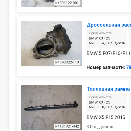
№ 091122-001
Дроссельная зас
Применяемость:
BMW X3 F25
N57 D30 A, 3.0 л., дизель
BMW 5 F07/F10/F11 
№ 040322-113
Номер запчасти:
7
Топливная рампа
Применяемость:
BMW X3 F25
N57 D30 B, 3.0 л., дизель
BMW X5 F15 2015
3.0 л., дизель
№ 181021-042