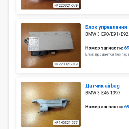
№ 220321-079
Блок управления
BMW 3 E90/E91/E92/
Номер запчасти:
6
Блок продаётся без гар
№ 220321-019
Датчик airbag
BMW 3 E46 1997
Номер запчасти:
6
№ 140321-077