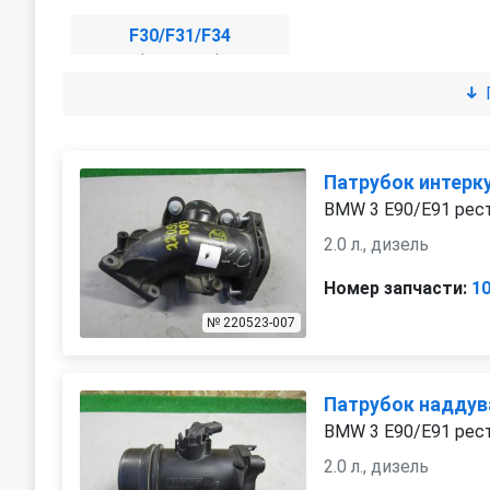
F30/F31/F34
(2011 - 2016)
Патрубок интерк
BMW 3 E90/E91 рест
2.0 л., дизель
Номер запчасти:
1
№ 220523-007
Патрубок наддув
BMW 3 E90/E91 рест
2.0 л., дизель