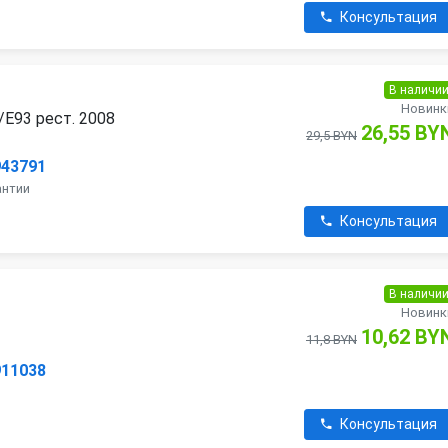
Консультация
В наличи
Новинк
E93 рест. 2008
26,55 BY
29,5 BYN
943791
антии
Консультация
В наличи
Новинк
10,62 BY
11,8 BYN
911038
Консультация