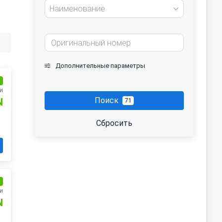
Наименование
Дополнительные параметры
и
и
Поиск
N
71
Сбросить
и
и
N