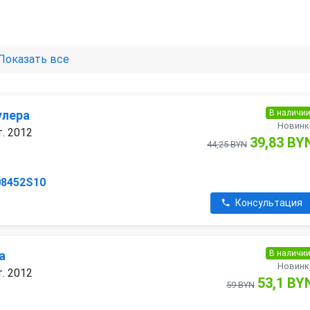
Показать все
В наличи
улера
Новинк
. 2012
39,83 BY
44,25 BYN
08452S10
Консультация
В наличи
а
Новинк
. 2012
53,1 BY
59 BYN