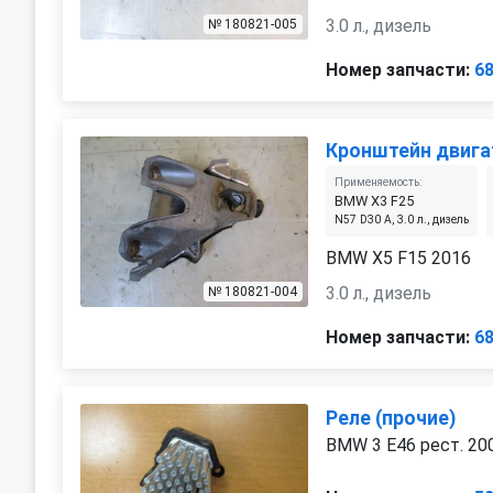
3.0 л., дизель
№ 180821-005
Номер запчасти:
6
Кронштейн двига
Применяемость:
BMW X3 F25
N57 D30 A, 3.0 л., дизель
BMW X5 F15 2016
3.0 л., дизель
№ 180821-004
Номер запчасти:
6
Реле (прочие)
BMW 3 E46 рест. 20