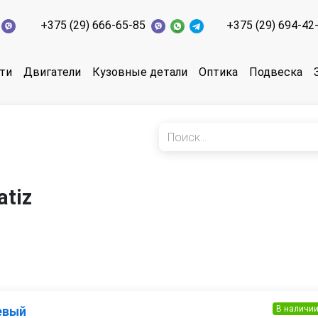
+375 (29) 666-65-85
+375 (29) 694-42
ти
Двигатели
Кузовные детали
Оптика
Подвеска
tiz
В наличи
евый