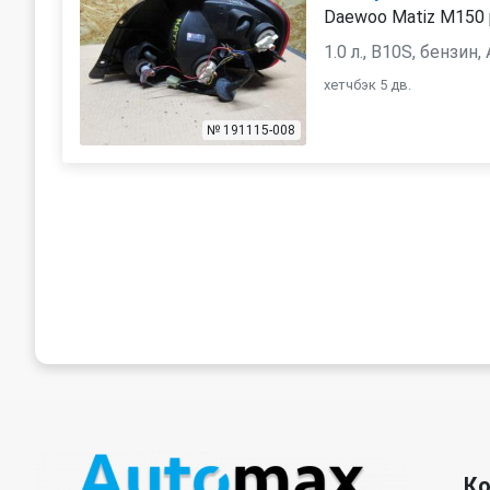
Daewoo Matiz M150 
1.0 л., B10S, бензин
хетчбэк 5 дв.
№ 191115-008
К