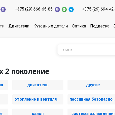
+375 (29) 666-65-85
+375 (29) 694-42
ти
Двигатели
Кузовные детали
Оптика
Подвеска
x 2 поколение
иа
двигатель
другие
отопление и вентиляция
пассивная безопаснос
ие
салон
система охлаждения