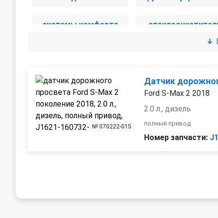
системы комфорта
стеклоочистител
электрика
Датчик дорожног
Ford S-Max 2 2018
2.0 л., дизель
полный привод
№ 070222-015
Номер запчасти:
J