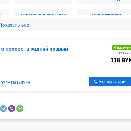
и
тормозная система
трансмиссия
Показать все
В наличи
о просвета задний правый
Новинк
118 BY
Консультация
1621-160732-B