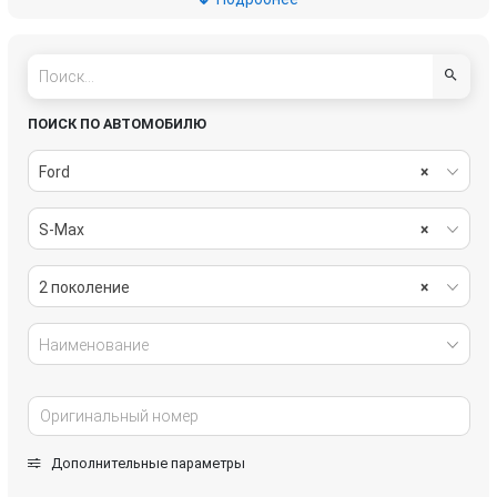
салон
система охлаждения
системы комфорта
стеклоочистители
тормозная система
трансмиссия
ПОИСК ПО АВТОМОБИЛЮ
электрика
Ford
×
S-Max
×
2 поколение
×
Наименование
Дополнительные параметры