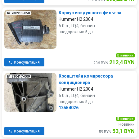
Корпус воздушногo фильтра
№ 230913-050
Hummer H2 2004
6.0 л., LQ4, бензин
внедорожник 5 дв.
В наличии
212,4 BYN
Консультация
236 BYN
Кронштейн компрессора
№ 210417-009
кондиционера
Hummer H2 2004
6.0 л., LQ4, бензин
внедорожник 5 дв.
12554026
В наличии
Новинки
53,1 BYN
Консультация
59 BYN