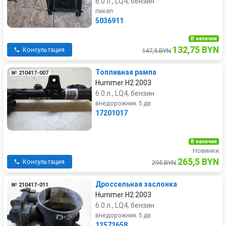
6.0 л., LQ4, бензин
пикап
5036911
В наличии
132,75 BYN
Консультация
147,5 BYN
Топливная рампа
№ 210417-007
Hummer H2 2003
6.0 л., LQ4, бензин
внедорожник 5 дв.
17201017
В наличии
Новинки
265,5 BYN
Консультация
295 BYN
Дроссельная заслонка
№ 210417-011
Hummer H2 2003
6.0 л., LQ4, бензин
внедорожник 5 дв.
12572658