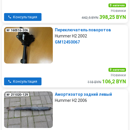
В наличии
Новинки
398,25 BYN
Консультация
442,5 BYN
Переключатель поворотов
№ 160516-306
Hummer H2 2002
GM12450067
В наличии
Новинки
106,2 BYN
Консультация
118 BYN
Амортизатор задний левый
№ 211020-129
Hummer H2 2006