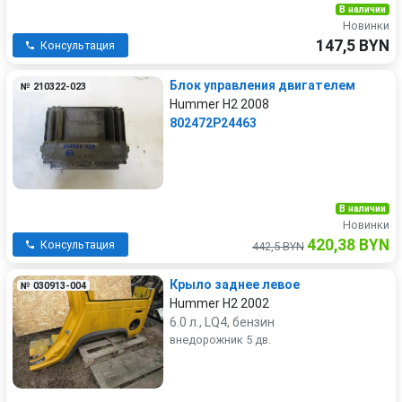
В наличии
Новинки
147,5 BYN
Консультация
Блок управления двигателем
№ 210322-023
Hummer H2 2008
802472P24463
В наличии
Новинки
420,38 BYN
Консультация
442,5 BYN
Крыло заднее левое
№ 030913-004
Hummer H2 2002
6.0 л., LQ4, бензин
внедорожник 5 дв.