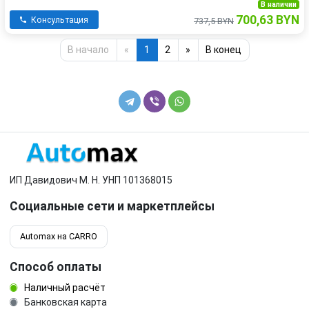
В наличии
700,63 BYN
Консультация
737,5 BYN
В начало
«
1
2
»
В конец
ИП Давидович М. Н. УНП 101368015
Социальные сети и маркетплейсы
Automax на CARRO
Способ оплаты
Наличный расчёт
Банковская карта