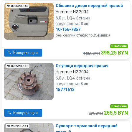
Обшивка двери передней правой
№ 050620-149
Hummer H2 2004
6.0 л., LQ4, бензин
внедорожник 5 дв.
10-156-7857
без кнопки стеклоподъемника
В наличии
398,25 BYN
Консультация
442,5 BYN
Ступица передняя правая
№ 070520-110
Hummer H2 2004
6.0 л., LQ4, бензин
внедорожник 5 дв.
15771613
В наличии
265,5 BYN
Консультация
295 BYN
Суппорт тормозной передний
№ 230913-111