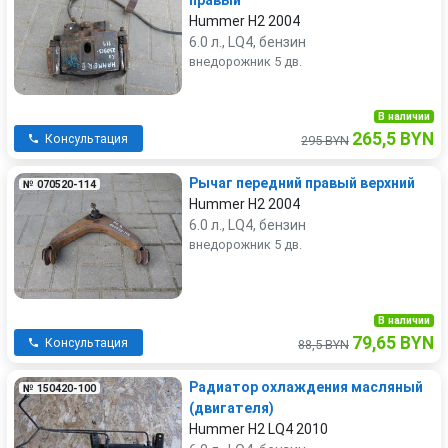
правый
Hummer H2 2004
6.0 л., LQ4, бензин
внедорожник 5 дв.
В наличии
265,5 BYN
Консультация
295 BYN
Рычаг передний правый верхний
№ 070520-114
Hummer H2 2004
6.0 л., LQ4, бензин
внедорожник 5 дв.
В наличии
79,65 BYN
Консультация
88,5 BYN
Радиатор охлаждения масляный
№ 150420-100
(двигателя)
Hummer H2 LQ4 2010