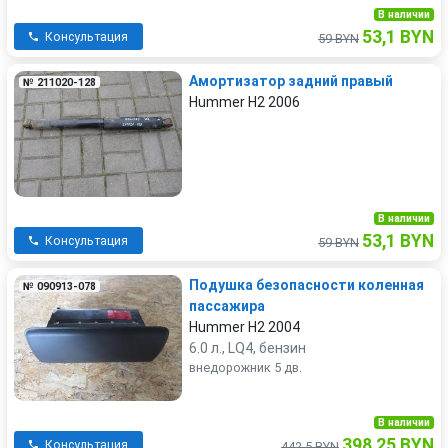
В наличии
53,1 BYN
Консультация
59 BYN
Амортизатор задний правый
№ 211020-128
Hummer H2 2006
В наличии
53,1 BYN
Консультация
59 BYN
Подушка безопасности коленная
№ 090913-078
пассажира
Hummer H2 2004
6.0 л., LQ4, бензин
внедорожник 5 дв.
В наличии
398,25 BYN
Консультация
442,5 BYN