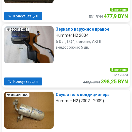
В наличии
477,9 BYN
Консультация
531 BYN
Зеркало наружное правое
№ 300813-084
Hummer H2 2004
6.0 л., LQ4, бензин, АКПП
внедорожник 5 дв.
В наличии
Новинки
398,25 BYN
Консультация
442,5 BYN
Осушитель кондиционера
№ 060325-020
Hummer H2 (2002 - 2009)