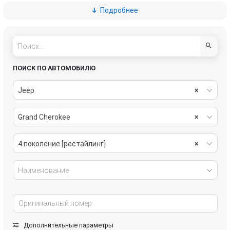
Подробнее
пассивная безопасность
подвеска
рулевое управление
салон
система охлаждения
системы комфорта
ПОИСК ПО АВТОМОБИЛЮ
стекла
стеклоочистители
Jeep
×
топливная система
тормозная система
Grand Cherokee
×
трансмиссия
электрика
4 поколение [рестайлинг]
×
Наименование
Дополнительные параметры