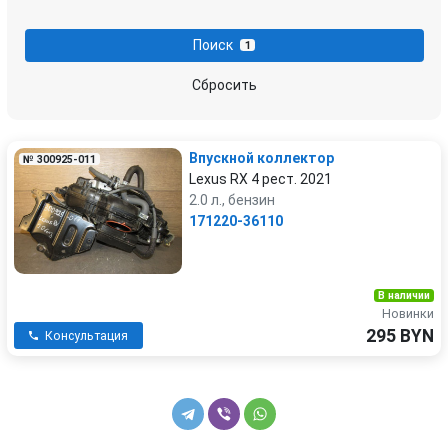
Поиск
1
Сбросить
Впускной коллектор
№ 300925-011
Lexus RX 4 рест. 2021
2.0 л., бензин
171220-36110
В наличии
Новинки
295 BYN
Консультация