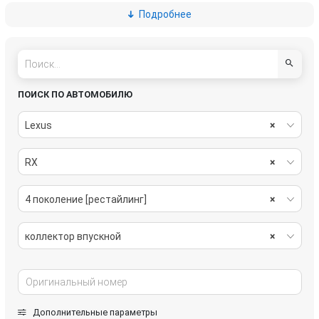
Подробнее
резонатор воздушного фильтра
турбина
форсунка
ПОИСК ПО АВТОМОБИЛЮ
Lexus
×
RX
×
4 поколение [рестайлинг]
×
коллектор впускной
×
Дополнительные параметры