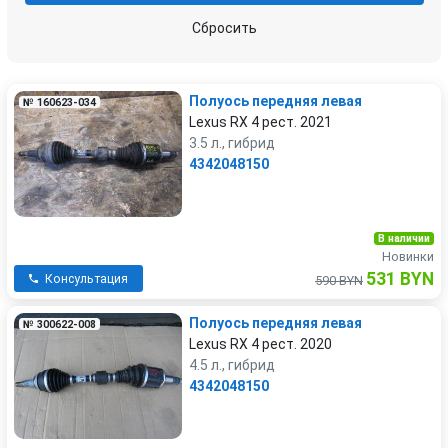
Сбросить
Полуось передняя левая
№ 160623-034
Lexus RX 4 рест. 2021
3.5 л., гибрид
4342048150
В наличии
Новинки
531 BYN
Консультация
590 BYN
Полуось передняя левая
№ 300622-008
Lexus RX 4 рест. 2020
4.5 л., гибрид
4342048150