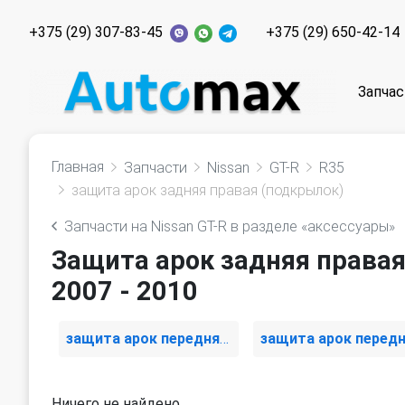
+375 (29) 307-83-45
+375 (29) 650-42-14
Запчас
Главная
Запчасти
Nissan
GT-R
R35
защита арок задняя правая (подкрылок)
Запчасти на Nissan GT-R в разделе «аксессуары»
Защита арок задняя правая
2007 - 2010
защита арок передняя левая (подкрылок)
Ничего не найдено.