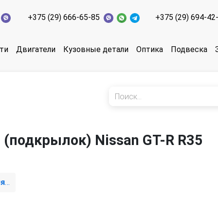
+375 (29) 666-65-85
+375 (29) 694-42
ти
Двигатели
Кузовные детали
Оптика
Подвеска
 (подкрылок) Nissan GT-R R35
защита арок передняя правая (подкрылок)