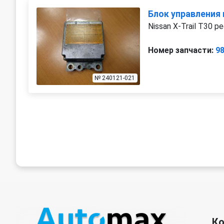
Блок управления
Nissan X-Trail T30 р
Номер запчасти:
9
№ 240121-021
К