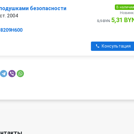
В наличи
 подушками безопасности
Новинк
ест. 2004
5,31 BY
5,9 BYN
88209H600
Консультация
онтакты