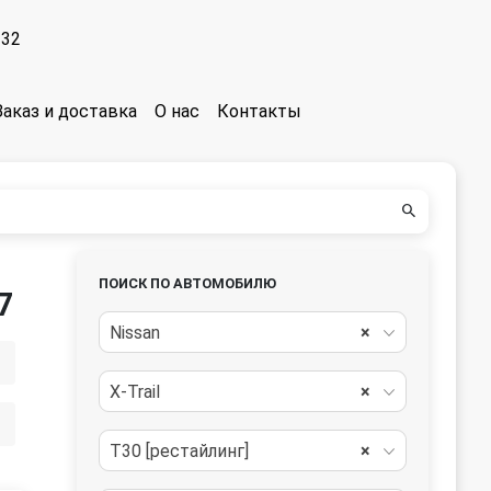
-32
Заказ и доставка
О нас
Контакты
ПОИСК ПО АВТОМОБИЛЮ
7
Nissan
×
X-Trail
×
T30 [рестайлинг]
×