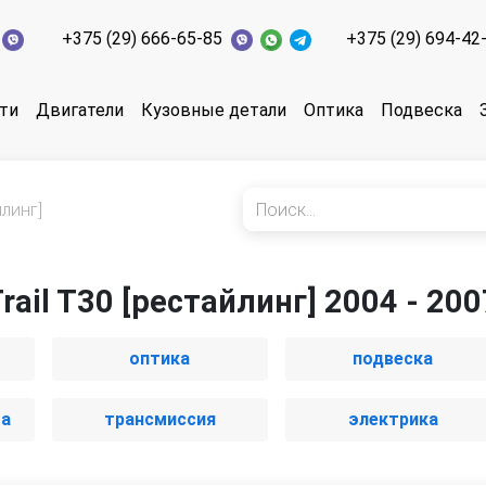
+375 (29) 666-65-85
+375 (29) 694-42
ти
Двигатели
Кузовные детали
Оптика
Подвеска
йлинг]
rail T30 [рестайлинг] 2004 - 200
оптика
подвеска
ма
трансмиссия
электрика