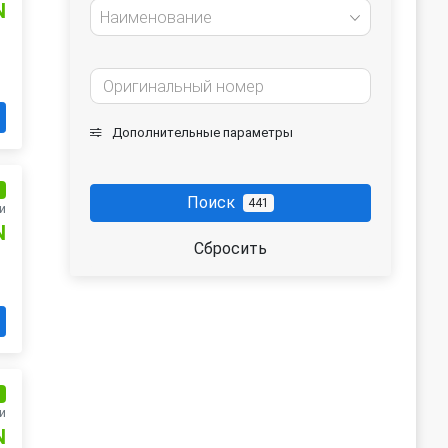
N
Наименование
Дополнительные параметры
и
Поиск
441
и
N
Сбросить
и
и
N