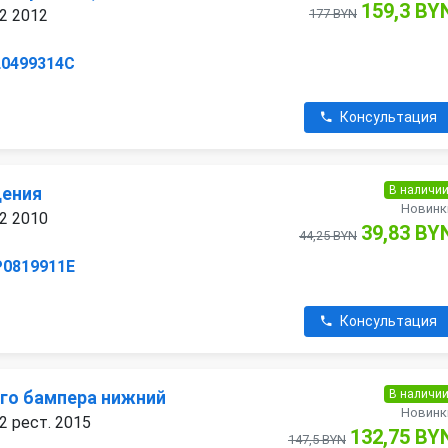
159,3 BY
 2 2012
177 BYN
L0499314C
Консультация
В наличи
дения
Новинк
 2 2010
39,83 BY
44,25 BYN
P0819911E
Консультация
В наличи
го бампера нижний
Новинк
2 рест. 2015
132,75 BY
147,5 BYN