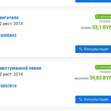
В наличи
вигателя
Новинк
2 рест. 2014
53,1 BY
59 BYN
P6905843
Консультация
В наличи
ивотуманной левая
Новинк
2 рест. 2014
39,83 BY
44,25 BYN
P6807819
Консультация