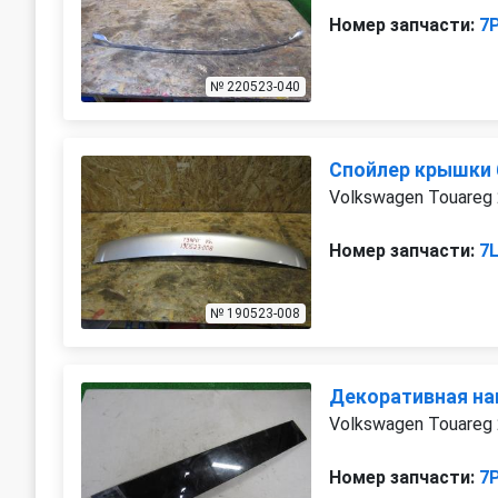
Номер запчасти:
7
№ 220523-040
Спойлер крышки
Volkswagen Touareg
Номер запчасти:
7
№ 190523-008
Декоративная на
Volkswagen Touareg
Номер запчасти:
7