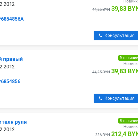
Новинк
 2 2012
39,83 BY
44,25 BYN
P6854856A
Консультация
В наличи
й правый
Новинк
 2 2012
39,83 BY
44,25 BYN
P6854856
Консультация
В наличи
ителя руля
Новинк
 2 2012
212,4 BY
236 BYN