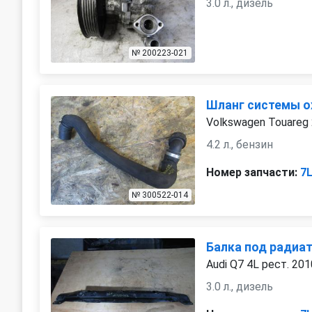
3.0 л., дизель
№ 200223-021
Шланг системы 
Volkswagen Touareg
4.2 л., бензин
Номер запчасти:
7
№ 300522-014
Балка под радиа
Audi Q7 4L рест. 201
3.0 л., дизель