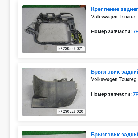
Крепление задне
Volkswagen Touareg 
Номер запчасти:
7
№ 230523-021
Брызговик задни
Volkswagen Touareg
Номер запчасти:
7
№ 230523-020
Брызговик задни