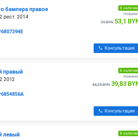
В наличи
го бампера правое
Новинк
2 рест. 2014
53,1 BY
59 BYN
P6807394E
Консультация
В наличи
й правый
Новинк
 2 2012
39,83 BY
44,25 BYN
P6854856A
Консультация
В наличи
й левый