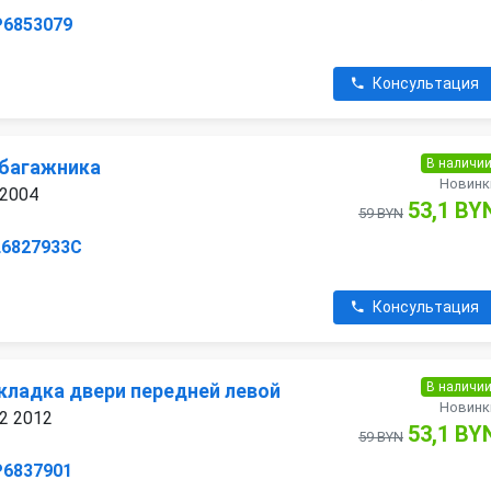
P6853079
Консультация
В наличи
 багажника
Новинк
 2004
53,1 BY
59 BYN
L6827933C
Консультация
В наличи
кладка двери передней левой
Новинк
 2 2012
53,1 BY
59 BYN
P6837901