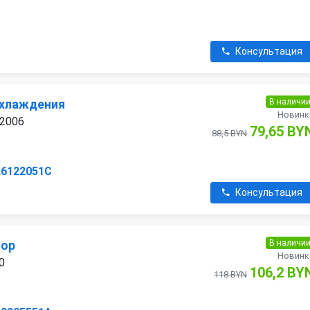
Консультация
В наличи
охлаждения
Новинк
 2006
79,65 BY
88,5 BYN
L6122051C
Консультация
В наличи
тор
Новинк
0
106,2 BY
118 BYN