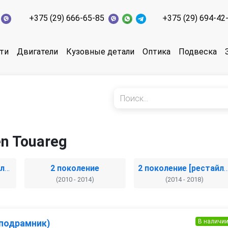
+375 (29) 666-65-85
+375 (29) 694-42
ти
Двигатели
Кузовные детали
Оптика
Подвеска
n Touareg
1 поколение [рестайлинг]
2 поколение
2 поколение [рестай
(2010 - 2014)
(2014 - 2018)
В наличи
(подрамник)