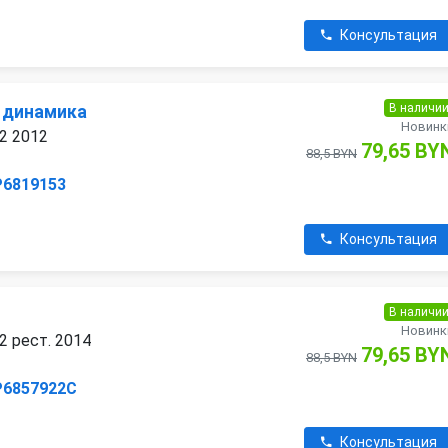
Консультация
В наличи
) динамика
Новинк
 2 2012
79,65 BY
88,5 BYN
P6819153
Консультация
В наличи
Новинк
2 рест. 2014
79,65 BY
88,5 BYN
P6857922C
Консультация