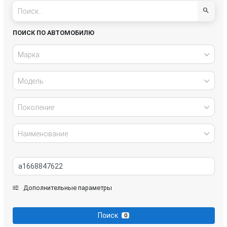
Infiniti
Jeep
Kia
Land Rover
ПОИСК ПО АВТОМОБИЛЮ
Lexus
Lucid
Марка
Maserati
Mazda
Модель
Mercedes-Benz
Mini
Поколение
Mitsubishi
Nissan
Наименование
Opel
Peugeot
Porsche
Renault
Дополнительные параметры
SEAT
Skoda
Поиск
0