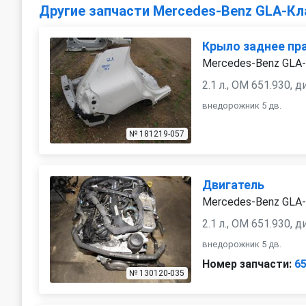
Другие запчасти Mercedes-Benz GLA-Кл
Крыло заднее пр
Mercedes-Benz GLA-
2.1 л., OM 651.930, 
внедорожник 5 дв.
№ 181219-057
Двигатель
Mercedes-Benz GLA-
2.1 л., OM 651.930, 
внедорожник 5 дв.
Номер запчасти:
6
№ 130120-035