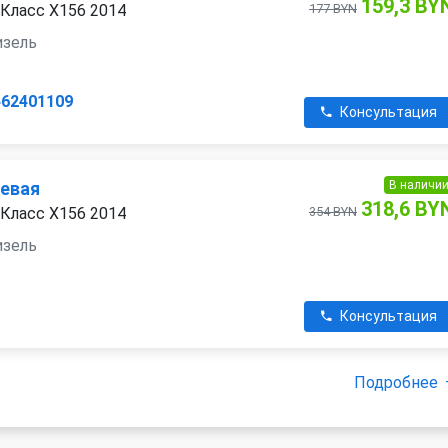
159,3 BY
Класс X156 2014
177 BYN
дизель
462401109
Консультация
В наличи
левая
318,6 BY
Класс X156 2014
354 BYN
дизель
Консультация
Подробнее