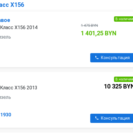
асс X156
В наличи
авое
1 475 BYN
Класс X156 2014
1 401,25 BYN
дизель
Консультация
В наличи
10 325 BY
Класс X156 2013
дизель
51930
Консультация