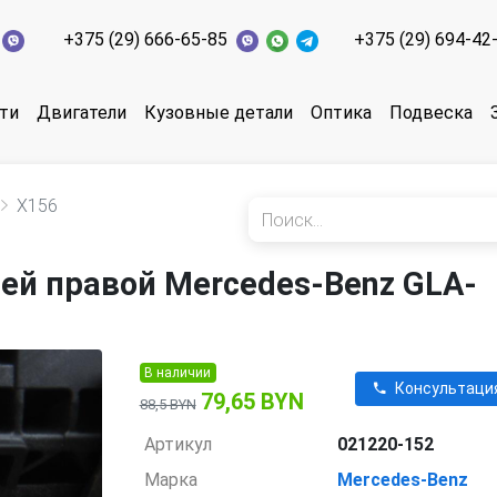
+375 (29) 666-65-85
+375 (29) 694-42
ти
Двигатели
Кузовные детали
Оптика
Подвеска
X156
ей правой Mercedes-Benz GLA-
В наличии
Консультаци
79,65 BYN
88,5 BYN
Артикул
021220-152
Марка
Mercedes-Benz