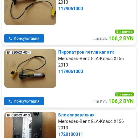
2013
1179061000
В наличии
106,2 BYN
Консультация
118 BYN
Пиропатрон петли капота
№ 220621-034
Mercedes-Benz GLA-Класс X156
2013
1179061000
В наличии
106,2 BYN
Консультация
118 BYN
Блок управления
№ 020521-010
Mercedes-Benz GLA-Класс X156
2013
1728100011