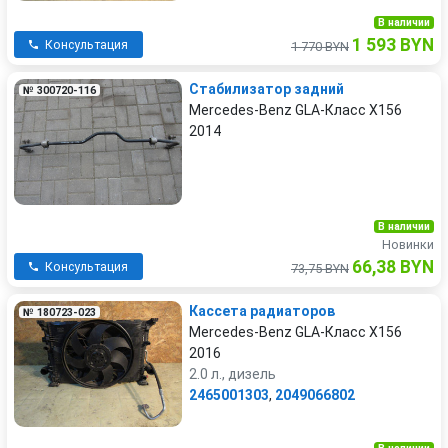
В наличии
1 593 BYN
Консультация
1 770 BYN
Стабилизатор задний
№ 300720-116
Mercedes-Benz GLA-Класс X156
2014
В наличии
Новинки
66,38 BYN
Консультация
73,75 BYN
Кассета радиаторов
№ 180723-023
Mercedes-Benz GLA-Класс X156
2016
2.0 л., дизель
2465001303
,
2049066802