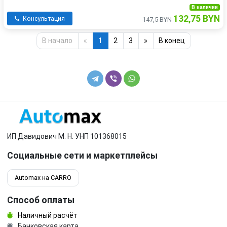
В наличии
132,75 BYN
Консультация
147,5 BYN
В начало
«
1
2
3
»
В конец
ИП Давидович М. Н. УНП 101368015
Социальные сети и маркетплейсы
Automax на CARRO
Способ оплаты
Наличный расчёт
Банковская карта