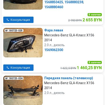
1568850425
,
1568880238
,
1568880460
В наличии
2 655 BYN
Консультация
2 950 BYN
Фара левая
№ 180723-025
Mercedes-Benz GLA-Класс X156
2014
2.0 л., дизель
1569062300
В наличии
1 460,25 BYN
Консультация
1 622,5 BYN
Передняя панель (телевизор)
№ 180723-024
Mercedes-Benz GLA-Класс X156
2014
2.0 л., дизель