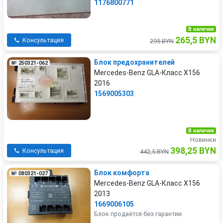
1176800771
В наличии
265,5 BYN
Консультация
295 BYN
Блок предохранителей
№ 250321-062
Mercedes-Benz GLA-Класс X156
2016
1569005303
В наличии
Новинки
398,25 BYN
Консультация
442,5 BYN
Блок комфорта
№ 080321-027
Mercedes-Benz GLA-Класс X156
2013
1669006105
Блок продаётся без гарантии.