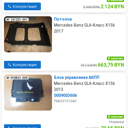
В наличии
2 124 BYN
Консультация
2 360 BYN
Потолок
№ 161221-031
Mercedes-Benz GLA-Класс X156
2017
В наличии
663,75 BYN
Консультация
737,5 BYN
Блок управления АКПП
№ 010821-029
Mercedes-Benz GLA-Класс X156
2013
0009003606
P68251513AD
В наличии
Новинки