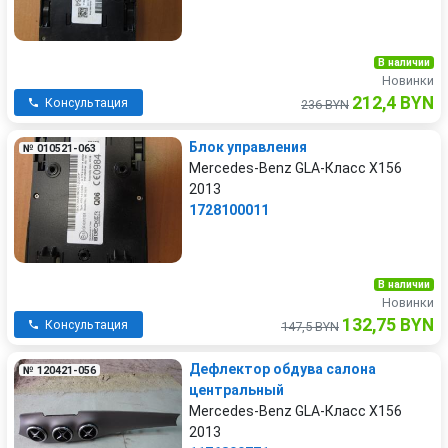
В наличии
Новинки
212,4 BYN
Консультация
236 BYN
Блок управления
№ 010521-063
Mercedes-Benz GLA-Класс X156
2013
1728100011
В наличии
Новинки
132,75 BYN
Консультация
147,5 BYN
Дефлектор обдува салона
№ 120421-056
центральный
Mercedes-Benz GLA-Класс X156
2013