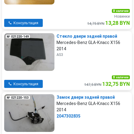
В наличии
Новинки
13,28 BYN
Консультация
14,75 BYN
Стекло двери задней правой
№ 021220-149
Mercedes-Benz GLA-Класс X156
2014
AS3
В наличии
132,75 BYN
Консультация
147,5 BYN
Замок двери задней правой
№ 021220-153
Mercedes-Benz GLA-Класс X156
2014
2047302835