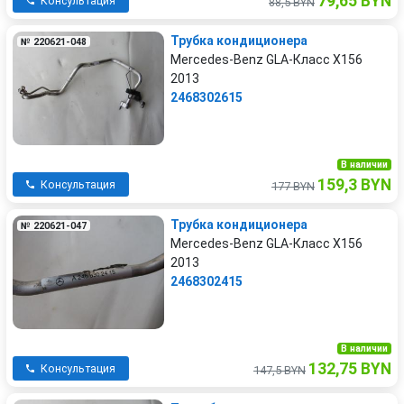
79,65 BYN
Консультация
88,5 BYN
Трубка кондиционера
№ 220621-048
Mercedes-Benz GLA-Класс X156
2013
2468302615
В наличии
159,3 BYN
Консультация
177 BYN
Трубка кондиционера
№ 220621-047
Mercedes-Benz GLA-Класс X156
2013
2468302415
В наличии
132,75 BYN
Консультация
147,5 BYN