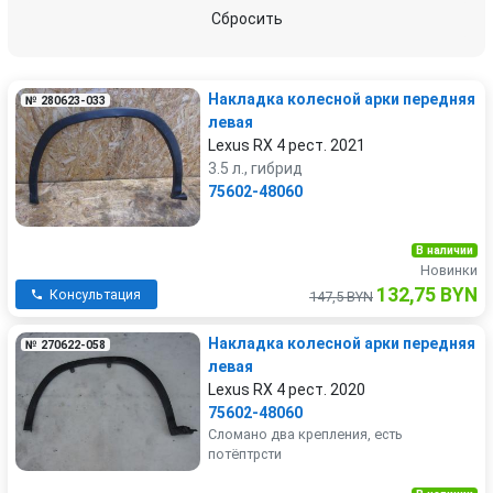
Subaru
Toyota
Сбросить
Volkswagen
Volvo
Накладка колесной арки передняя
№ 280623-033
левая
Lexus RX 4 рест. 2021
3.5 л., гибрид
75602-48060
В наличии
Новинки
132,75 BYN
Консультация
147,5 BYN
Накладка колесной арки передняя
№ 270622-058
левая
Lexus RX 4 рест. 2020
75602-48060
Сломано два крепления, есть
потёптрсти