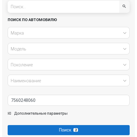
Infiniti
Jeep
Kia
Land Rover
ПОИСК ПО АВТОМОБИЛЮ
Lexus
Lucid
Марка
Maserati
Mazda
Модель
Mercedes-Benz
Mini
Поколение
Mitsubishi
Nissan
Наименование
Opel
Peugeot
Porsche
Renault
Дополнительные параметры
SEAT
Skoda
Поиск
2